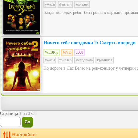
ужасы
фэнтези
комедия
Банда молодых ребят без гроша в кармане промыш
Ничего себе поездочка 2: Смерть впереди
WEBRip
MVO
2008
ужасы
триллер
мелодрама
криминал
По дороге в Лас Вегас на рок-концерт у четвёрки
Страница 1 из 375:
Настройки