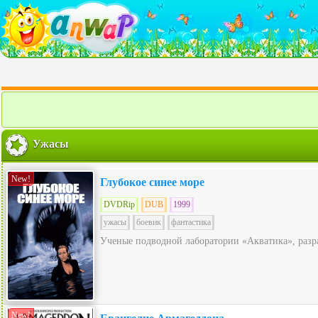
Ужасы
New!
Глубокое синее море
DVDRip
DUB
1999
ужасы
боевик
фантастика
Ученые подводной лаборатории «Акватика», разра
New!