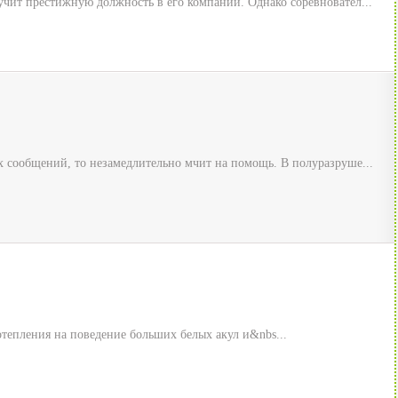
учит престижную должность в его компании. Однако соревновател...
х сообщений, то незамедлительно мчит на помощь. В полуразруше...
тепления на поведение больших белых акул и&nbs...