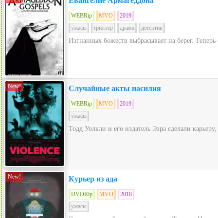
Евангелие Армагеддона
WEBRip
MVO
2019
ужасы
триллер
драма
детектив
Изгнанных божеств выбрасывает на берег. Теперь
New!
Случайные акты насилия
WEBRip
MVO
2019
ужасы
Тодд Уолкли и его издатель Эзра сделали карьеру
New!
Курьер из ада
DVDRip
MVO
2018
ужасы