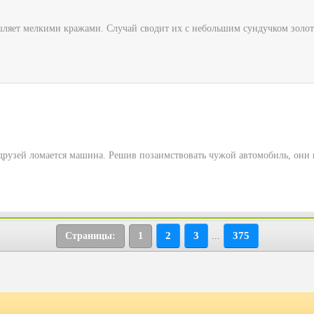
ляет мелкими кражами. Случай сводит их с небольшим сундучком золота
 друзей ломается машина. Решив позаимствовать чужой автомобиль, они и
2
3
375
Страницы:
1
...