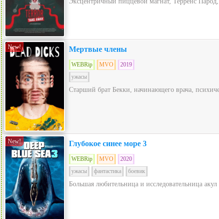
Эксцентричный пиццевой магнат, Терренс Парод, 
New!
Мертвые члены
WEBRip
MVO
2019
ужасы
Старший брат Бекки, начинающего врача, психиче
New!
Глубокое синее море 3
WEBRip
MVO
2020
ужасы
фантастика
боевик
Большая любительница и исследовательница акул 