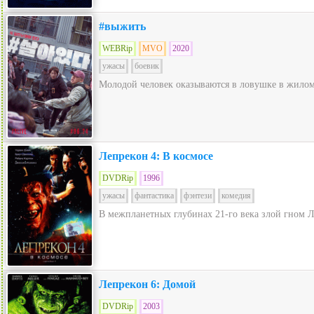
#выжить
WEBRip
MVO
2020
ужасы
боевик
Молодой человек оказываются в ловушке в жилом 
Лепрекон 4: В космосе
DVDRip
1996
ужасы
фантастика
фэнтези
комедия
В межпланетных глубинах 21-го века злой гном Л
Лепрекон 6: Домой
DVDRip
2003