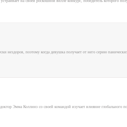
устраивает на своей роскошной вилле конкурс, победитель которого пол
ски нездоров, поэтому когда девушка получает от него серию панически
доктор Эмма Коллинз со своей командой изучает влияние глобального по