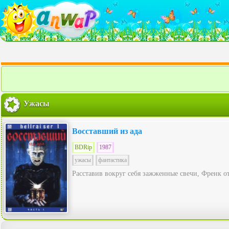
Ужасы
Восставший из ада
BDRip
1987
ужасы
фантастика
Расставив вокруг себя зажженные свечи, Френк о