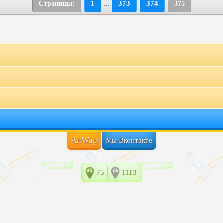
1
373
374
Страницы:
...
375
AnWap
Мы Вконтакте
75
1113