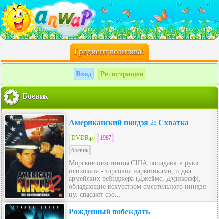
Градиент позитива!
Вход
Регистрация
|
Боевик
Американский ниндзя 2: Схватка
DVDRip
1987
боевик
Морские пехотинцы США попадают в руки
психопата - торговца наркотиками, и два
армейских рейнджера (Джеймс, Дудикофф),
обладающие искусством смертельного ниндзя-
цу, спасают сво...
Рожденный побеждать