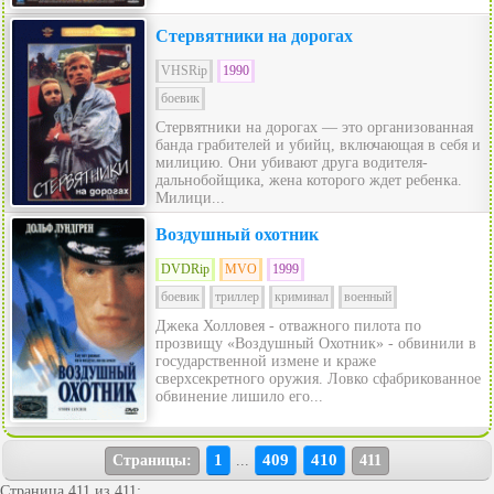
Стервятники на дорогах
VHSRip
1990
боевик
Стервятники на дорогах — это организованная
банда грабителей и убийц, включающая в себя и
милицию. Они убивают друга водителя-
дальнобойщика, жена которого ждет ребенка.
Милици...
Воздушный охотник
DVDRip
MVO
1999
боевик
триллер
криминал
военный
Джека Холловея - отважного пилота по
прозвищу «Воздушный Охотник» - обвинили в
государственной измене и краже
сверхсекретного оружия. Ловко сфабрикованное
обвинение лишило его...
1
409
410
Страницы:
...
411
Страница 411 из 411: