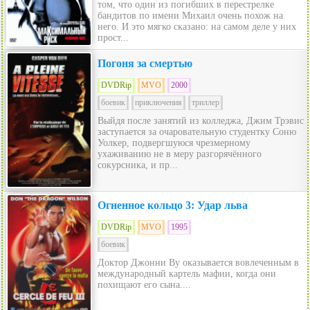
том, что один из погибших в перестрелке
бандитов по имени Михаил очень похож на
него. И это мягко сказано: на самом деле у них
прост...
Погоня за смертью
DVDRip
MVO
2000
боевик
приключения
триллер
Выйдя после занятий из колледжа, Джим Трэвис
заступается за очаровательную студентку Соню
Уолкер, подвергшуюся чрезмерному
ухаживанию не в меру разгорячённого
сокурсника, и пр...
Огненное кольцо 3: Удар льва
DVDRip
MVO
1995
боевик
Доктор Джонни Ву оказывается вовлеченным в
международный картель мафии, когда они
похищают его сына....