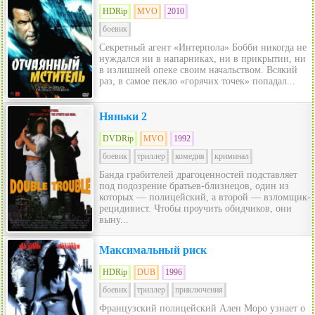
HDRip
MVO
2010
боевик
Секретный агент «Интерпола» Бобби никогда не
нуждался ни в напарниках, ни в прикрытии, ни
в излишней опеке своим начальством. Всякий
раз, в самое пекло «горячих точек» попадал...
Няньки 2
DVDRip
MVO
1992
боевик
триллер
комедия
криминал
Банда грабителей драгоценностей подставляет
под подозрение братьев-близнецов, один из
которых — полицейский, а второй — взломщик-
рецидивист. Чтобы проучить обидчиков, они
выну...
Максимальный риск
HDRip
DUB
1996
боевик
триллер
приключения
Французский полицейский Ален Моро узнает о