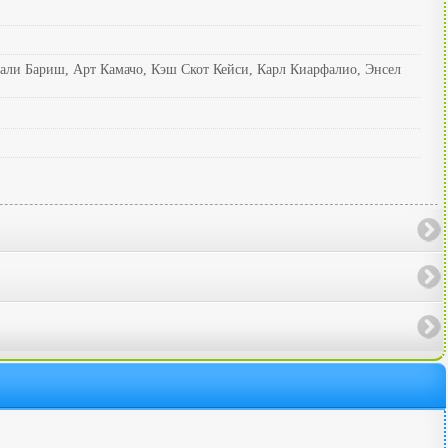
али Бариш, Арт Камачо, Кэш Скот Кейси, Карл Киарфалио, Энсел