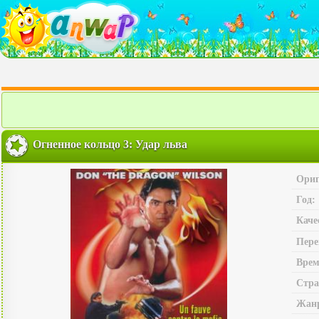
Огненное кольцо 3: Удар льва
Ориг
Год:
Каче
Пере
Врем
Стра
Жан