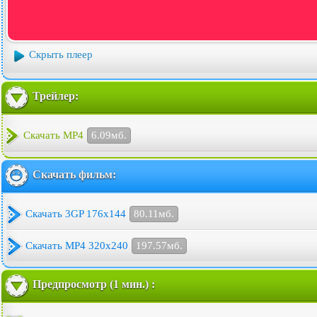
Скрыть плеер
Трейлер:
Скачать MP4
6.09мб.
Скачать фильм:
Скачать 3GP 176x144
80.11мб.
Скачать MP4 320x240
197.57мб.
Предпросмотр (1 мин.) :