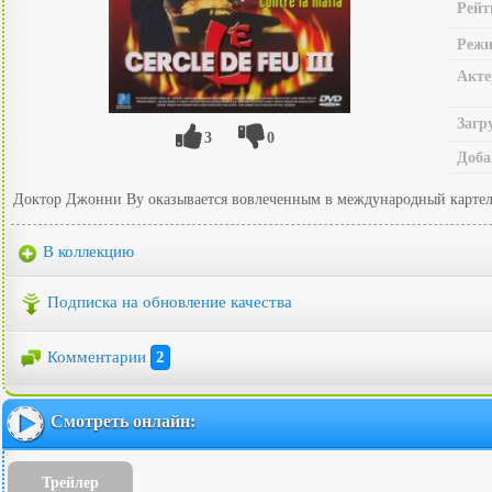
Рейт
Режи
Акте
Загр
3
0
Доба
Доктор Джонни Ву оказывается вовлеченным в международный картель
В коллекцию
Подписка на обновление качества
Комментарии
2
Смотреть онлайн:
Трейлер