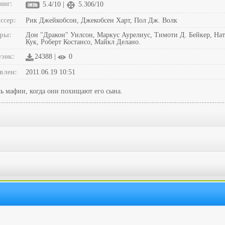
инг:
5.4/10 |
5.306/10
ссер:
Рик Джейкобсон, Джекобсен Харт, Пол Дж. Волк
ры:
Дон "Дракон" Уилсон, Маркус Аурелиус, Тимоти Д. Бейкер, Нат
Кук, Роберт Костансо, Майкл Делано.
узок:
24388 |
0
влен:
2011.06.19 10:51
 мафии, когда они похищают его сына.