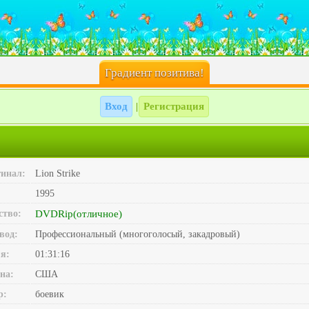
Градиент позитива!
Вход
Регистрация
|
инал:
Lion Strike
1995
ство:
DVDRip(отличное)
вод:
Профессиональный (многоголосый, закадровый)
я:
01:31:16
на:
США
р:
боевик