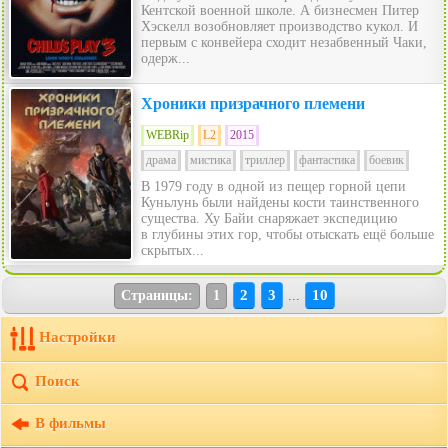
Кентской военной школе. А бизнесмен Питер
Хэскелл возобновляет производство кукол. И
первым с конвейера сходит незабвенный Чаки,
одерж...
Хроники призрачного племени
WEBRip
L2
2015
драма
мистика
триллер
фантастика
боевик
В 1979 году в одной из пещер горной цепи
Куньлунь были найдены кости таинственного
существа. Ху Байи снаряжает экспедицию
в глубины этих гор, чтобы отыскать ещё больше
скрытых...
2
3
10
Страницы:
1
...
Настройки
Поиск
В фильмы