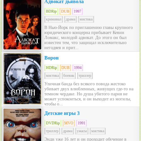
Адвокат дьявола
BDRip
DUB
1997
криминал
драма
мистика
В Нью-Йорк по приглашению главы крупного
юридического концерна прибывает Кевин
Ломакс, молодой адвокат. До этого он был
известен тем, что защищал исключительно
негодяев и прит...
Ворон
HDRip
DUB
1994
мистика
боевик
триллер
Уличная банда без всякого повода жестоко
убивает двух влюбленных, живущих где-то на
темном чердаке. Но душа убитого парня не
может успокоиться, и он выходит из могилы,
чтобы о...
Детские игры 3
DVDRip
MVO
1991
триллер
драма
ужасы
мистика
Энди уже 16 лет и он проходит обучение в