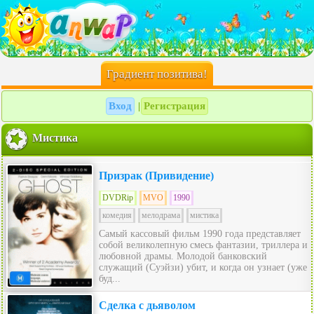
Градиент позитива!
Вход
Регистрация
|
Мистика
Призрак (Привидение)
DVDRip
MVO
1990
комедия
мелодрама
мистика
Самый кассовый фильм 1990 года представляет
собой великолепную смесь фантазии, триллера и
любовной драмы. Молодой банковский
служащий (Суэйзи) убит, и когда он узнает (уже
буд...
Сделка с дьяволом