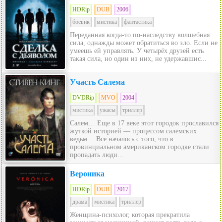
HDRip
DUB
2006
боевик
мистика
фантастика
Переданная когда-то по-наследству волшебная
сила, однажды может обратиться во зло. Если не
умеешь ей управлять. У четырёх друзей есть
такая сила, но один из них, не удержавшис...
Участь Салема
DVDRip
MVO
2004
мистика
ужасы
триллер
Салем… Еще в 17 веке этот городок прославился
жуткой историей — процессом салемских
ведьм… Все началось с того, что в
провинциальном американском городке стали
пропадать люди...
Вероника
HDRip
DUB
2017
драма
мистика
триллер
Женщина-психолог, которая прекратила