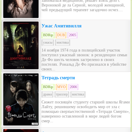
заниматься медициной, решает взять дело с
Вероникой де ла Серной, молодой женщиной,
чей предыдущий терапевт загадочно исчез....
Ужас Амитивилля
BDRip
DUB
2005
ужасы
мистика
14 ноября 1974 года в полицейский участок
поступил ужасный звонок: в резиденции семьи
Де Фо шесть человек застрелено в своих
постелях. Рональд Де Фо признался в убийстве
своих...
Тетрадь смерти
BDRip
MVO
2006
драма
триллер
мистика
Сюжет посвящён студенту старшей школы Ягами
Лайту, решившему освободить мир от зла с
помощью сверхъестественной «Тетради Смерти»,
намеренно оставленной в мире людей богом
смер...