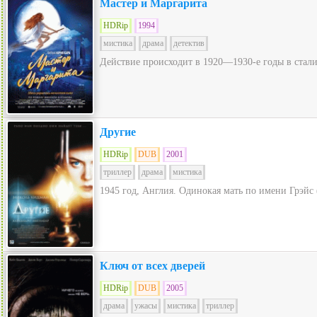
Мастер и Маргарита
HDRip
1994
мистика
драма
детектив
Действие происходит в 1920—1930-е годы в стали
Другие
HDRip
DUB
2001
триллер
драма
мистика
1945 год, Англия. Одинокая мать по имени Грэйс (
Ключ от всех дверей
HDRip
DUB
2005
драма
ужасы
мистика
триллер