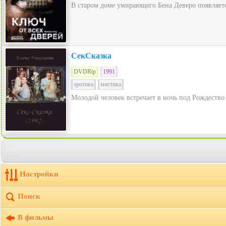
В старом доме умирающего Бена Деверо появляется
СекСказка
DVDRip
1991
эротика
мистика
Молодой человек встречает в ночь под Рождество
Настройки
Поиск
В фильмы