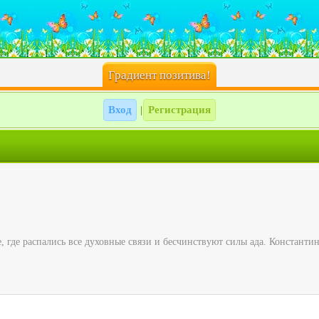
Градиент позитива!
Вход
Регистрация
|
 где распались все духовные связи и бесчинствуют силы ада. Константин