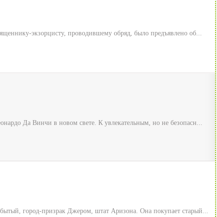
вященнику-экзорцисту, проводившему обряд, было предъявлено об...
нардо Да Винчи в новом свете. К увлекательным, но не безопасн...
бытый, город-призрак Джером, штат Аризона. Она покупает старый...