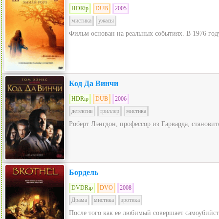
HDRip
DUB
2005
мистика
ужасы
Фильм основан на реальных событиях. В 1976 год
Код Да Винчи
HDRip
DUB
2006
детектив
триллер
мистика
Роберт Лэнгдон, профессор из Гарварда, станови
Бордель
DVDRip
DVO
2008
Драма
мистика
эротика
После того как ее любимый совершает самоубийст