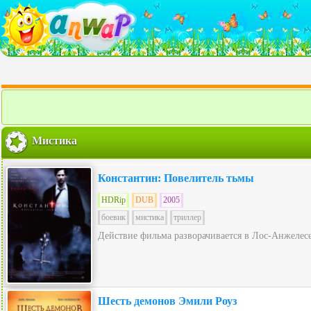
Мистика
Константин: Повелитель тьмы
HDRip
DUB
2005
боевик
мистика
триллер
Действие фильма разворачивается в Лос-Анжелесе,
Шесть демонов Эмили Роуз