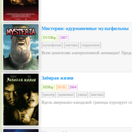
Мистерия: одурманенные мультфильмы
DVDRip
2007
мультфильм
мистика
сюрреализм
Всем ценителям альтернативной анимации! Предст
Забирая жизни
HDRip
DUB
2004
триллер
криминал
ужасы
мистика
Вдоль американо-канадской границы курсирует се