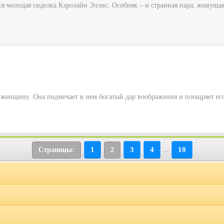
 молодая сиделка Кэролайн Эллис. Особняк – и странная пара, живущая в
 женщину. Она подмечает в нем богатый дар воображения и поощряет его
1
3
4
10
Страницы:
2
...