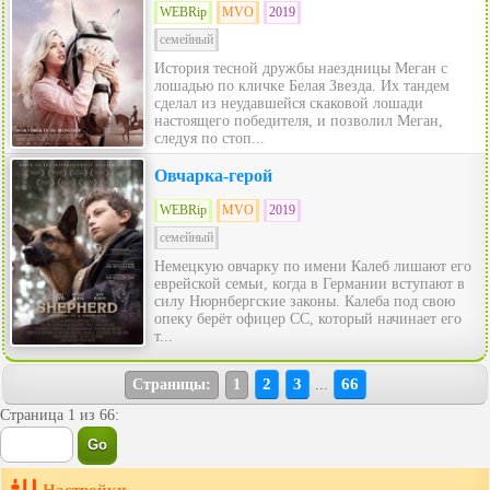
WEBRip
MVO
2019
семейный
История тесной дружбы наездницы Меган с
лошадью по кличке Белая Звезда. Их тандем
сделал из неудавшейся скаковой лошади
настоящего победителя, и позволил Меган,
следуя по стоп...
Овчарка-герой
WEBRip
MVO
2019
семейный
Немецкую овчарку по имени Калеб лишают его
еврейской семьи, когда в Германии вступают в
силу Нюрнбергские законы. Калеба под свою
опеку берёт офицер СС, который начинает его
т...
2
3
66
Страницы:
1
...
Страница 1 из 66: