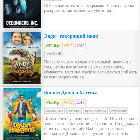
Школьные детективы открывают бизнес, чтобы
раскрывать таинственные убийства....
Энди - говорящий ёжик
WEBRip
MVO
2018
семейный
После того, как желание маленькой девочки о
том, чтобы все животные умели говорить,
сбывается, местные грабители пытаются поймать
ее говорящего ёжика....
Фильм Дилана Хагенса
WEBRip
MVO
2018
фантастика
комедия
приключения
семейный
Дилан очень успешно ведёт свой Ютьюб-канал и
заправляет собственной закусочной. Но однажды
у него на пути встаёт Ижбранд и начинает
воровать у Дилана все задумки. Дилан не ост...