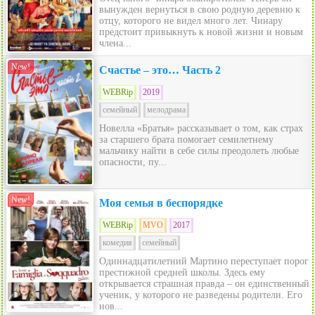
вынужден вернуться в свою родную деревню к
отцу, которого не видел много лет. Чинару
предстоит привыкнуть к новой жизни и новым
члена...
New!
Счастье – это… Часть 2
WEBRip
2019
семейный
мелодрама
Новелла «Братья» рассказывает о том, как страх
за старшего брата помогает семилетнему
мальчику найти в себе силы преодолеть любые
опасности, пу...
New!
Моя семья в беспорядке
WEBRip
MVO
2017
комедия
семейный
Одиннадцатилетний Мартино переступает порог
престижной средней школы. Здесь ему
открывается страшная правда – он единственный
ученик, у которого не разведены родители. Его
нов...