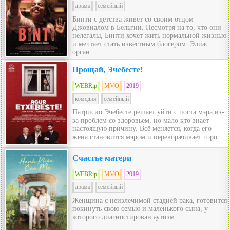
драма
семейный
Бинти с детства живёт со своим отцом
Джовиалом в Бельгии. Несмотря на то, что они
нелегалы, Бинти хочет жить нормальной жизнью
и мечтает стать известным блогером. Элиас
орган...
Прощай, Эчебесте!
WEBRip
MVO
2019
комедия
семейный
Патрисио Эчебесте решает уйти с поста мэра из-
за проблем со здоровьем, но мало кто знает
настоящую причину. Всё меняется, когда его
жена становится мэром и переворачивает горо...
Счастье матери
WEBRip
MVO
2019
драма
семейный
Женщина с неизлечимой стадией рака, готовится
покинуть свою семью и маленького сына, у
которого диагностирован аутизм....