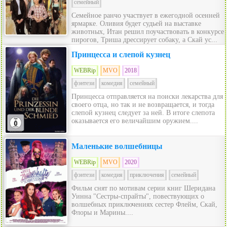
семейный
Семейное ранчо участвует в ежегодной осенней
ярмарке. Оливия будет судьей на выставке
животных, Итан решил поучаствовать в конкурсе
пирогов, Триша дрессирует собаку, а Скай ус...
Принцесса и слепой кузнец
WEBRip
MVO
2018
фэнтези
комедия
семейный
Принцесса отправляется на поиски лекарства для
своего отца, но так и не возвращается, и тогда
слепой кузнец следует за ней. В итоге слепота
оказывается его величайшим оружием....
Маленькие волшебницы
WEBRip
MVO
2020
фэнтези
комедия
приключения
семейный
Фильм снят по мотивам серии книг Шеридана
Уинна "Сестры-спрайты", повествующих о
волшебных приключениях сестер Флейм, Скай,
Флоры и Марины....