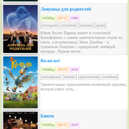
Ловушка для родителей
WEBRip
MVO
1998
мелодрама
семейный
комедия
драма
Юная Холли Паркер живет в солнечной
Калифорнии с самым замечательным отцом на
свете, а ее ровесница Энни Джеймс - в
туманном Лондоне с прекрасной любящей
матерью. Первая мечта...
Ко-ко-ко!
WEBRip
MVO
2019
мультфильм
мюзикл
приключения
семейный
Удивительные приключения необычной курочки,
которая умеет петь....
Бинти
WEBRip
MVO
2019