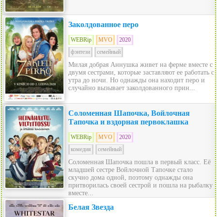
Заколдованное перо
WEBRip
MVO
2020
фэнтези
семейный
Милая добрая Аннушка живет на ферме вместе с
двумя сестрами, которые заставляют ее работать с
утра до ночи. Но однажды она находит перо и
случайно вызывает заколдованного прин...
Соломенная Шапочка, Войлочная
Тапочка и вздорная первоклашка
WEBRip
MVO
2020
комедия
семейный
Соломенная Шапочка пошла в первый класс. Её
младшей сестре Войлочной Тапочке стало
скучно дома одной, поэтому однажды она
притворилась своей сестрой и пошла на рыбалку
вместе...
Белая Звезда