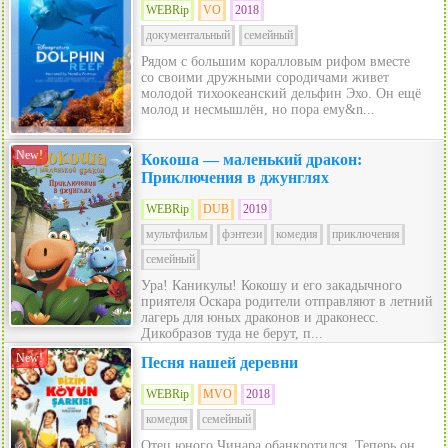
WEBRip
VO
2018
документальный
семейный
Рядом с большим коралловым рифом вместе
со своими дружными сородичами живет
молодой тихоокеанский дельфин Эхо. Он ещё
молод и несмышлён, но пора ему&n...
New!
Кокоша — маленький дракон:
Приключения в джунглях
WEBRip
DUB
2019
мультфильм
фэнтези
комедия
приключения
семейный
Ура! Каникулы! Кокошу и его закадычного
приятеля Оскара родители отправляют в летний
лагерь для юных драконов и драконесс.
Дикобразов туда не берут, п...
New!
Песня нашей деревни
WEBRip
MVO
2018
комедия
семейный
Отец юного Чинара обанкротился. Теперь он