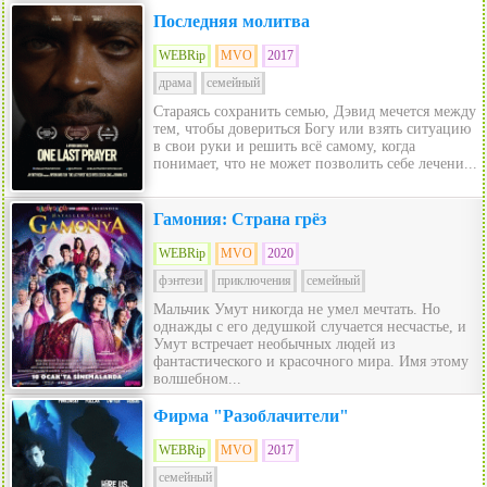
Последняя молитва
WEBRip
MVO
2017
драма
семейный
Стараясь сохранить семью, Дэвид мечется между
тем, чтобы довериться Богу или взять ситуацию
в свои руки и решить всё самому, когда
понимает, что не может позволить себе лечени...
Гамония: Страна грёз
WEBRip
MVO
2020
фэнтези
приключения
семейный
Мальчик Умут никогда не умел мечтать. Но
однажды с его дедушкой случается несчастье, и
Умут встречает необычных людей из
фантастического и красочного мира. Имя этому
волшебном...
Фирма "Разоблачители"
WEBRip
MVO
2017
семейный