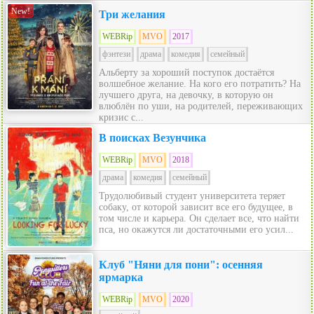
New!
Три желания
WEBRip
MVO
2017
фэнтези
драма
комедия
семейный
Альберту за хороший поступок достаётся
волшебное желание. На кого его потратить? На
лучшего друга, на девочку, в которую он
влюблён по уши, на родителей, переживающих
кризис с...
В поисках Везунчика
WEBRip
MVO
2018
драма
комедия
семейный
Трудолюбивый студент университета теряет
собаку, от которой зависит все его будущее, в
том числе и карьера. Он сделает все, что найти
пса, но окажутся ли достаточными его усил...
Клуб "Няни для пони": осенняя
ярмарка
WEBRip
MVO
2020