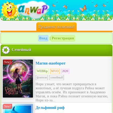
Градиент позитива!
Вход
Регистрация
|
Семейный
New!
Магия-наоборот
WEBRip
MVO
2020
фэнтези
семейный
Нори узнает, что может превращаться в
животных, а её лучшая подруга Рейна может
управлять огнём. Их принимают в Академию
Магов, и пока Рэйна познает огненную магию,
Нори из-за...
New!
Дельфиний риф