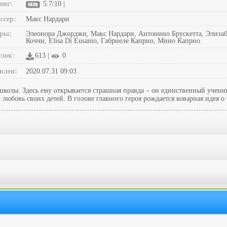
инг:
5.7/10 |
ссер:
Макс Нардари
ры:
Элеонора Джорджи, Макс Нардари, Антонино Брускетта, Элизаб
Коччи, Elisa Di Eusanio, Габриеле Каприо, Мино Каприо
узок:
613 |
0
влен:
2020.07.31 09:03
олы. Здесь ему открывается страшная правда – он единственный ученик,
юбовь своих детей. В голове главного героя рождается коварная идея о 