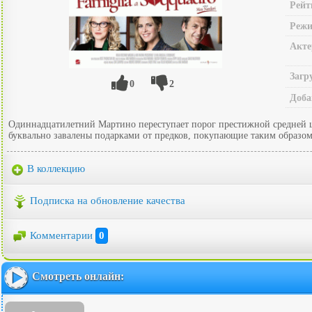
Рейт
Режи
Акте
Загр
0
2
Доба
Одиннадцатилетний Мартино переступает порог престижной средней шк
буквально завалены подарками от предков, покупающие таким образом л
В коллекцию
Подписка на обновление качества
Комментарии
0
Смотреть онлайн: