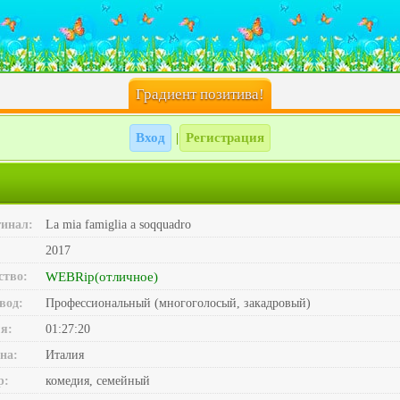
Градиент позитива!
Вход
Регистрация
|
инал:
La mia famiglia a soqquadro
2017
ство:
WEBRip(отличное)
вод:
Профессиональный (многоголосый, закадровый)
я:
01:27:20
на:
Италия
р:
комедия, семейный