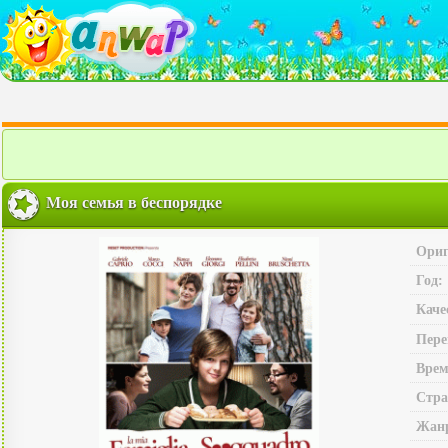
Моя семья в беспорядке
Ориг
Год:
Каче
Пере
Врем
Стра
Жан