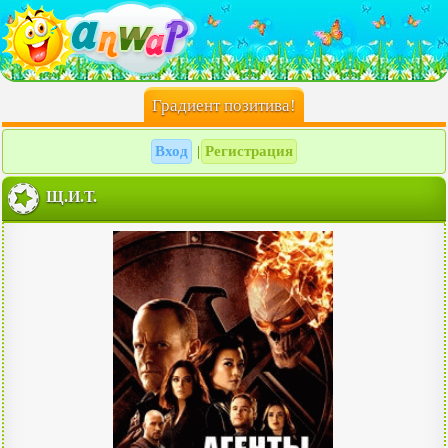
Градиент позитива!
Вход
Регистрация
|
Щ.И.Т.