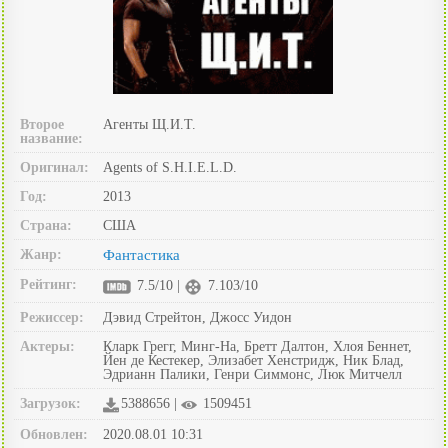
Второе
Агенты Щ.И.Т.
название:
Оригинал:
Agents of S.H.I.E.L.D.
Год:
2013
Страна:
США
Жанр:
Фантастика
Рейтинг:
7.5/10 |
7.103/10
Режиссер:
Дэвид Стрейтон, Джосс Уидон
Актеры:
Кларк Грегг, Минг-На, Бретт Далтон, Хлоя Беннет,
Йен де Кестекер, Элизабет Хенстридж, Ник Блад,
Эдрианн Палики, Генри Симмонс, Люк Митчелл
Загрузок:
5388656 |
1509451
Обновлен:
2020.08.01 10:31