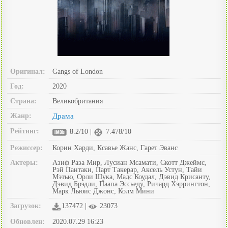
Оригинал:
Gangs of London
Год:
2020
Страна:
Великобритания
Жанр:
Драма
Рейтинг:
8.2/10 |
7.478/10
Режиссер:
Корин Харди, Ксавье Жанс, Гарет Эванс
Актеры:
Азиф Раза Мир, Лусиан Мсамати, Скотт Джеймс,
Рэй Пантаки, Парт Такерар, Аксель Устун, Тайи
Мэтью, Орли Шука, Мадс Коудал, Дэвид Крисанту,
Дэвид Брэдли, Паапа Эссьеду, Ричард Хэррингтон,
Марк Льюис Джонс, Колм Мини
Загрузок:
137472 |
23073
Обновлен:
2020.07.29 16:23