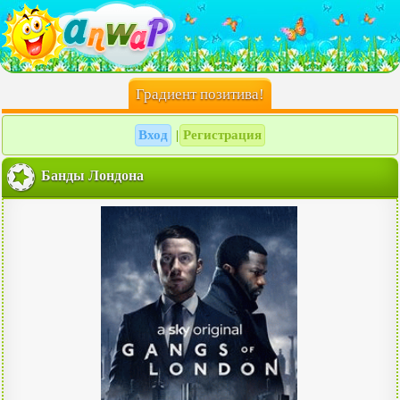
Градиент позитива!
Вход
Регистрация
|
Банды Лондона