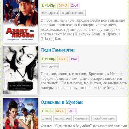
DVDRip
MVO
2000
мелодрама
индийское кино
В провинциальном городке Васко все внимание
горожан привлечено к соперничеству двух
молодежных группировок. Эти группировки
возглавляют Макс (Шахрукх Кхан) и Пракаш
(Шарад Кап...
Леди Гамильтон
DVDRip
DVO
1941
мелодрама
Познакомившись с послом Британии в Неаполе
лордом Гамильтоном, Эмма вскоре становится
его женой. Он немолод, но знатен, её внешность
манеры великолепны, но прошлое не безупреч...
Однажды в Мумбаи
HDRip
MVO
2010
драма
мелодрама
криминал
индийское кино
Фильм "Однажды в Мумбаи" показывает глазами