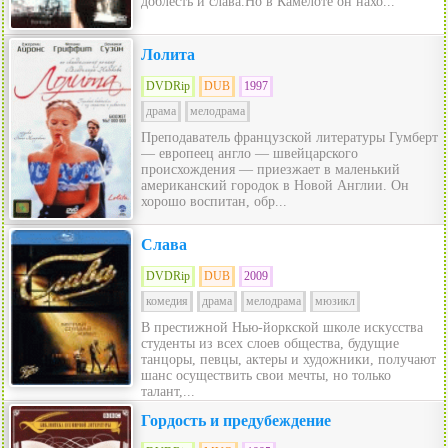
доблесть и слава.Но в Камелоте он нахо...
Лолита
DVDRip
DUB
1997
драма
мелодрама
Преподаватель французской литературы Гумберт
— европеец англо — швейцарского
происхождения — приезжает в маленький
американский городок в Новой Англии. Он
хорошо воспитан, обр...
Слава
DVDRip
DUB
2009
комедия
драма
мелодрама
мюзикл
В престижной Нью-йоркской школе искусства
студенты из всех слоев общества, будущие
танцоры, певцы, актеры и художники, получают
шанс осуществить свои мечты, но только
талант,...
Гордость и предубеждение