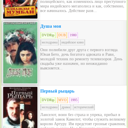
полицейского, как изменялось лицо преступного
мира индийского мегаполиса и как, собственно,
все начиналось. Действие разв...
Душа моя
DVDRip
DUB
1980
мелодрама
индийское кино
Они полюбили друг друга с первого взгляда.
Юная Бето, дочь богатого адвоката и Рави,
молодой техник по ремонту телевизоров. День
свадьбы уже назначен, но неожиданно
выясняется...
Первый рыцарь
DVDRip
MVO
1995
мелодрама
драма
исторический
Ланселот, воин без страха и упрека, прибыл в
золотой замок Камелот, чтобы служить великому
королю Артуру. Им предстоят грозные сражения,