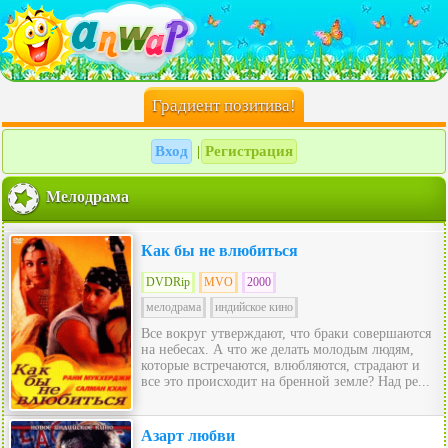
Градиент позитива!
Вход
Регистрация
|
Мелодрама
Как бы не влюбиться
DVDRip
MVO
2000
мелодрама
индийское кино
Bсe вокруг утверждают, что браки совершаются
на небесах. А что же делать молодым людям,
которые встречаются, влюбляются, страдают и
все это происходит на бренной земле? Над ре...
Азарт любви