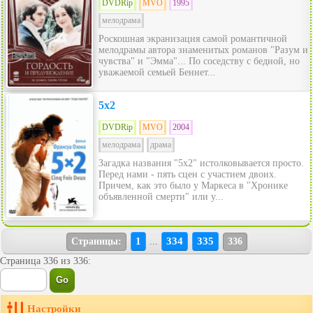
DVDRip
MVO
1995
мелодрама
Роскошная экранизация самой романтичной
мелодрамы автора знаменитых романов "Разум и
чувства" и "Эмма"... По соседству с бедной, но
уважаемой семьей Беннет...
5x2
DVDRip
MVO
2004
мелодрама
драма
Загадка названия "5х2" истолковывается просто.
Перед нами - пять сцен с участием двоих.
Причем, как это было у Маркеса в "Хронике
объявленной смерти" или у...
1
334
335
Страницы:
...
336
Страница 336 из 336:
Настройки