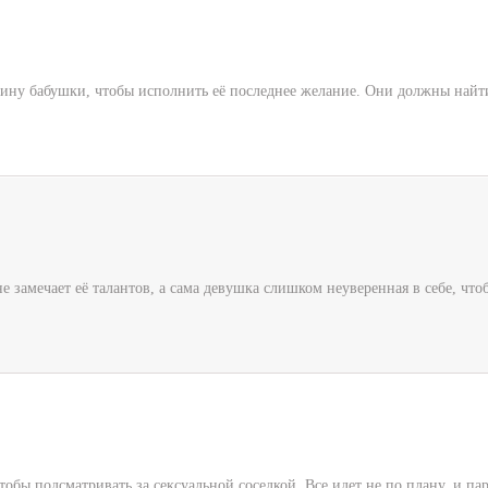
дину бабушки, чтобы исполнить её последнее желание. Они должны найти 
е замечает её талантов, а сама девушка слишком неуверенная в себе, что
чтобы подсматривать за сексуальной соседкой. Все идет не по плану, и п