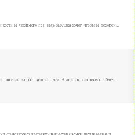
кости её любимого пса, ведь бабушка хочет, чтобы её похорон...
бы постоять за собственные идеи. В море финансовых проблем...
арни становятся свидетелями нашествия зомби двумя этажами...