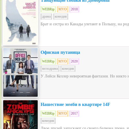
Танцующие собаки из Домбровы
WEBRip
MVO
2018
драма
комедия
Брат и сестра из Канады улетают в Польшу, на ро
Офисная путаница
WEBRip
MVO
2020
мелодрама
комедия
У Лейси Келлер невероятная фантазия. Но никто н
Нашествие зомби в квартире 14F
WEBRip
MVO
2017
комедия
Двое друзей запускают со своего балкона дрона, 