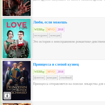
Люби, если можешь
WEBRip
MVO
2018
мелодрама
комедия
Это история о неисправимом романтике-девственн
Принцесса и слепой кузнец
WEBRip
MVO
2018
фэнтези
комедия
семейный
Принцесса отправляется на поиски лекарства для с