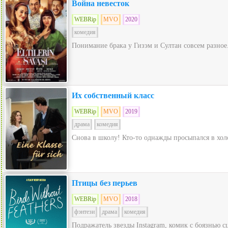
Война невесток
WEBRip
MVO
2020
комедия
Понимание брака у Гизэм и Султан совсем разное
Их собственный класс
WEBRip
MVO
2019
драма
комедия
Снова в школу! Кто-то однажды просыпался в холо
Птицы без перьев
WEBRip
MVO
2018
фэнтези
драма
комедия
Подражатель звезды Instagram, комик с боязнью