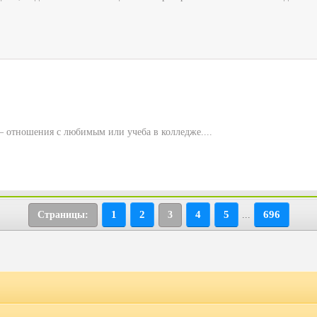
— отношения с любимым или учеба в колледже....
1
2
4
5
696
Страницы:
3
...