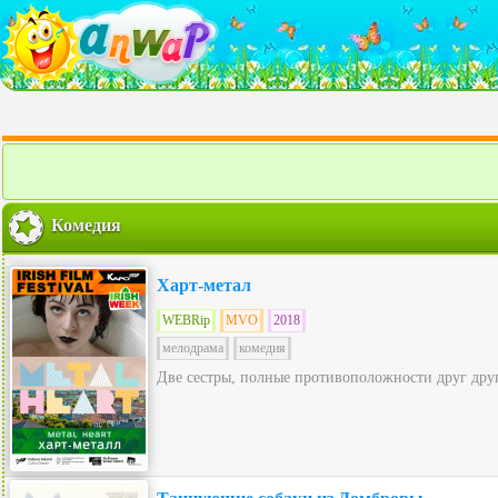
Комедия
Харт-метал
WEBRip
MVO
2018
мелодрама
комедия
Две сестры, полные противоположности друг другу