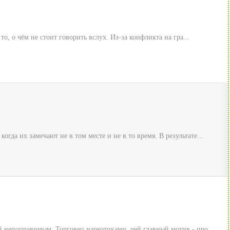
о, о чём не стоит говорить вслух. Из-за конфликта на гра...
да их замечают не в том месте и не в то время. В результате...
й непоправимым. Торговец наркотиками, чей главный мотив - про...