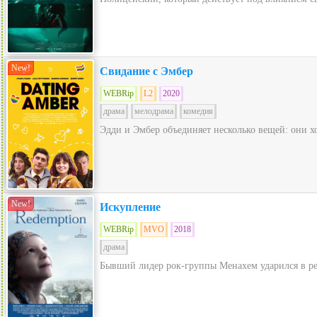
New!
Свидание с Эмбер
WEBRip
L2
2020
драма
мелодрама
комедия
Эдди и Эмбер объединяет несколько вещей: они х
New!
Искупление
WEBRip
MVO
2018
драма
Бывший лидер рок-группы Менахем ударился в рели