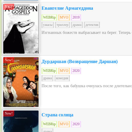
New!
Евангелие Армагеддона
WEBRip
MVO
2019
ужасы
триллер
драма
детектив
Изгнанных божеств выбрасывает на берег. Теперь
New!
Дурдаршан (Возвращение Даршан)
WEBRip
MVO
2020
драма
комедия
После того, как бабушка очнулась после длительн
New!
Страна солнца
WEBRip
MVO
2020
драма