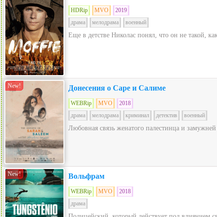
HDRip
MVO
2019
драма
мелодрама
военный
Еще в детстве Николас понял, что он не такой, ка
New!
Донесения о Саре и Салиме
WEBRip
MVO
2018
драма
мелодрама
криминал
детектив
военный
Любовная связь женатого палестинца и замужней и
New!
Вольфрам
WEBRip
MVO
2018
драма
Полицейский, который действует под влиянием св