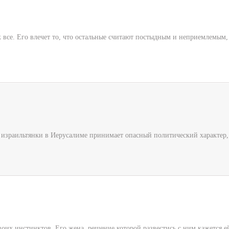
к все. Его влечет то, что остальные считают постыдным и неприемлемым, т
зраильтянки в Иерусалиме принимает опасный политический характер, ког
оих инстинктов. Его жена, решение которой развестись с ним кажется е