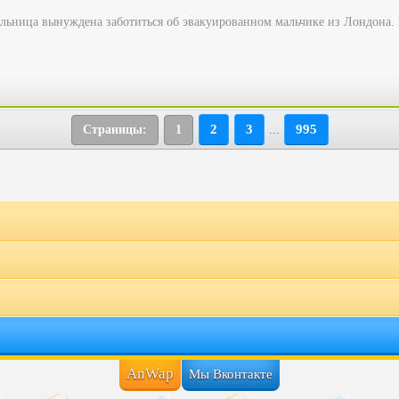
ьница вынуждена заботиться об эвакуированном мальчике из Лондона. П
2
3
995
Страницы:
1
...
AnWap
Мы Вконтакте