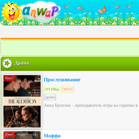
Драма
New!
Прослушивание
DVDRip
MVO
драма
Анна Бронски - преподаватель игры на скрипке в 
New!
Моффи