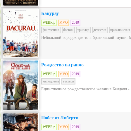
Бакурау
WEBRip
MVO
2019
фантастика
боевик
триллер
детектив
приключения
Небольшой городок где-то в бразильской глуши. 
Рождество на ранчо
WEBRip
MVO
2019
мелодрама
вестерн
Единственное рождественское желание Кендалл - 
Побег из Либерти
WEBRip
MVO
2019