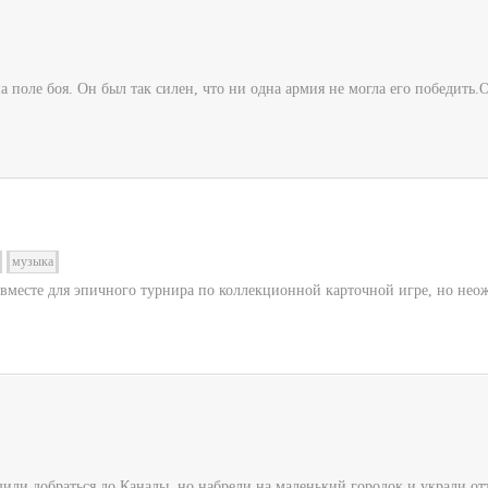
поле боя. Он был так силен, что ни одна армия не могла его победить.О
музыка
вместе для эпичного турнира по коллекционной карточной игре, но неож
ли добраться до Канады, но набрели на маленький городок и украли от