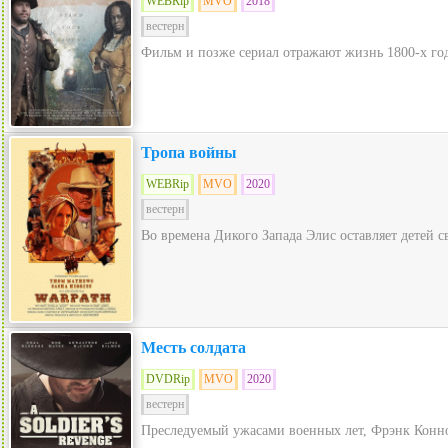
WEBRip
MVO
2018
вестерн
Фильм и позже сериал отражают жизнь 1800-х годо
Тропа войны
WEBRip
MVO
2020
вестерн
Во времена Дикого Запада Элис оставляет детей с
Месть солдата
DVDRip
MVO
2020
вестерн
Преследуемый ужасами военных лет, Фрэнк Коннор 