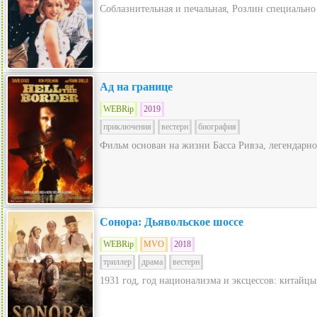
Соблазнительная и печальная, Розлин специально 
Ад на границе
WEBRip
2019
приключения
вестерн
биография
Фильм основан на жизни Басса Ривза, легендарно
Сонора: Дьявольское шоссе
WEBRip
MVO
2018
триллер
драма
вестерн
1931 год, год национализма и эксцессов: китай