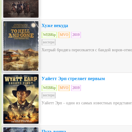
Хуже некуда
WEBRip
MVO
2019
вестерн
Хитрый бродяга пересекается с бандой воров-отмо
Уайетт Эрп стреляет первым
WEBRip
MVO
2019
вестерн
Уайетт Эрп - один из самых известных представит
Путь воина