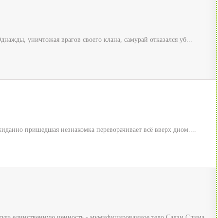
днажды, уничтожая врагов своего клана, самурай отказался уб...
иданно пришедшая незнакомка переворачивает всё вверх дном....
туда единственную ценность - мумифицированное тело Садзи Слима...