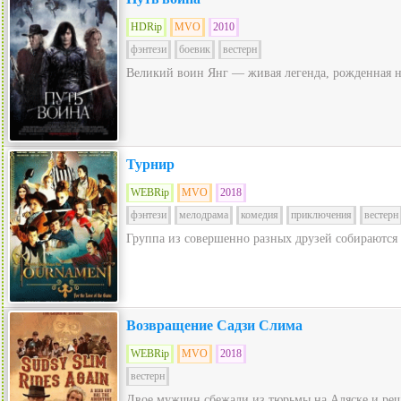
HDRip
MVO
2010
фэнтези
боевик
вестерн
Великий воин Янг — живая легенда, рожденная на 
Турнир
WEBRip
MVO
2018
фэнтези
мелодрама
комедия
приключения
вестерн
Группа из совершенно разных друзей собираются 
Возвращение Садзи Слима
WEBRip
MVO
2018
вестерн
Двое мужчин сбежали из тюрьмы на Аляске и реши