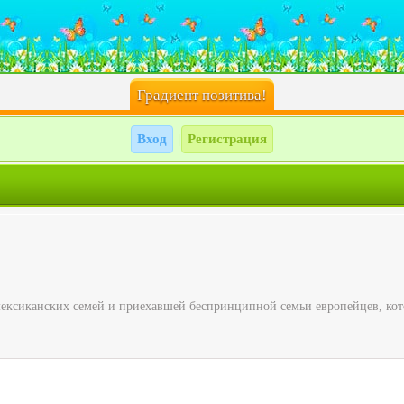
Градиент позитива!
Вход
Регистрация
|
мексиканских семей и приехавшей беспринципной семьи европейцев, котор