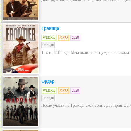
Граница
WEBRip
MVO
2020
вестерн
Техас, 1848 год. Мексиканцы вынуждены покидат
Ордер
WEBRip
MVO
2020
вестерн
После участия в Гражданской войне два приятеля