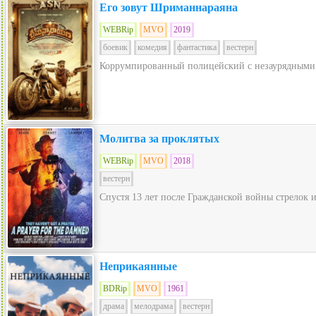
Его зовут Шриманнараяна
WEBRip
MVO
2019
боевик
комедия
фантастика
вестерн
Коррумпированный полицейский с незаурядными а
Молитва за проклятых
WEBRip
MVO
2018
вестерн
Спустя 13 лет после Гражданской войны стрелок 
Неприкаянные
BDRip
MVO
1961
драма
мелодрама
вестерн