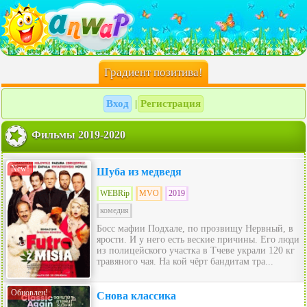
Градиент позитива!
Вход
Регистрация
|
Фильмы 2019-2020
New!
Шуба из медведя
WEBRip
MVO
2019
комедия
Босс мафии Подхале, по прозвищу Нервный, в
ярости. И у него есть веские причины. Его люди
из полицейского участка в Тчеве украли 120 кг
травяного чая. На кой чёрт бандитам тра...
Обновлен!
Снова классика