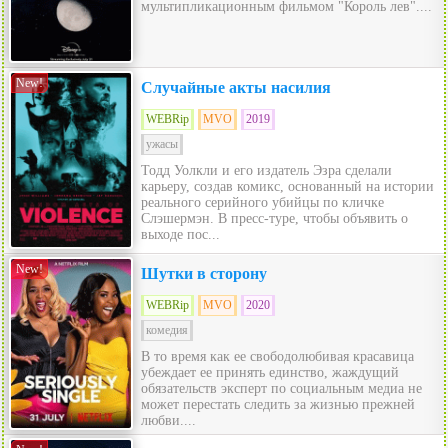
мультипликационным фильмом "Король лев"....
New!
Случайные акты насилия
WEBRip
MVO
2019
ужасы
Тодд Уолкли и его издатель Эзра сделали
карьеру, создав комикс, основанный на истории
реального серийного убийцы по кличке
Слэшермэн. В пресс-туре, чтобы объявить о
выходе пос...
New!
Шутки в сторону
WEBRip
MVO
2020
комедия
В то время как ее свободолюбивая красавица
убеждает ее принять единство, жаждущий
обязательств эксперт по социальным медиа не
может перестать следить за жизнью прежней
любви....