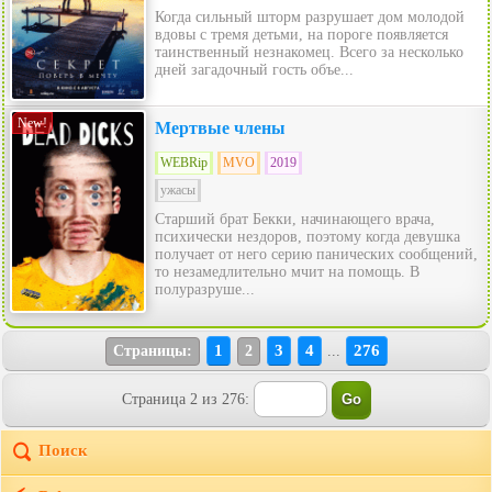
Когда сильный шторм разрушает дом молодой
вдовы с тремя детьми, на пороге появляется
таинственный незнакомец. Всего за несколько
дней загадочный гость объе...
New!
Мертвые члены
WEBRip
MVO
2019
ужасы
Старший брат Бекки, начинающего врача,
психически нездоров, поэтому когда девушка
получает от него серию панических сообщений,
то незамедлительно мчит на помощь. В
полуразруше...
1
3
4
276
Страницы:
2
...
Страница 2 из 276:
Поиск