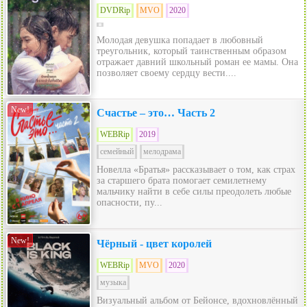
DVDRip
MVO
2020
Молодая девушка попадает в любовный
треугольник, который таинственным образом
отражает давний школьный роман ее мамы. Она
позволяет своему сердцу вести....
New!
Счастье – это… Часть 2
WEBRip
2019
семейный
мелодрама
Новелла «Братья» рассказывает о том, как страх
за старшего брата помогает семилетнему
мальчику найти в себе силы преодолеть любые
опасности, пу...
New!
Чёрный - цвет королей
WEBRip
MVO
2020
музыка
Визуальный альбом от Бейонсе, вдохновлённый