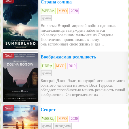
New!
Страна солнца
WEBRip
MVO
2020
драма
Во время Второй мировой войны одинокая
писательница вынуждена заботиться
об эвакуированном мальчике из Лондона.
Постепенно привязываясь к нему,
она вспоминает свою жизнь и дав...
New!
Воображаемая реальность
HDRip
MVO
2019
драма
Биограф Джон Экас, пишущий историю самого
богатого человека на земле Веса Тауроса,
обладает способностью менять реальность силой
воображения. Он переплетает их ...
New!
Секрет
WEBRip
MVO
2020
драма
мелодрама