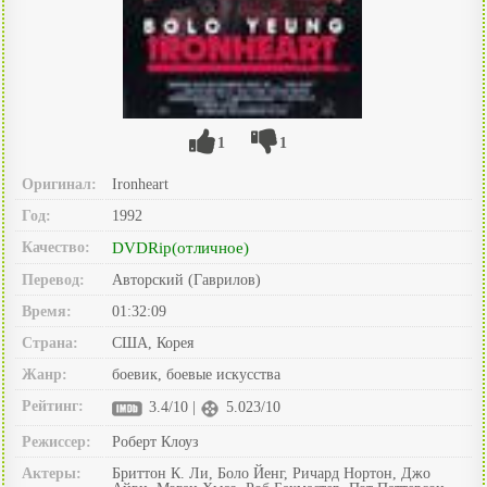
1
1
Оригинал:
Ironheart
Год:
1992
Качество:
DVDRip(отличное)
Перевод:
Авторский (Гаврилов)
Время:
01:32:09
Страна:
США, Корея
Жанр:
боевик, боевые искусства
Рейтинг:
3.4/10 |
5.023/10
Режиссер:
Роберт Клоуз
Актеры:
Бриттон К. Ли, Боло Йенг, Ричард Нортон, Джо