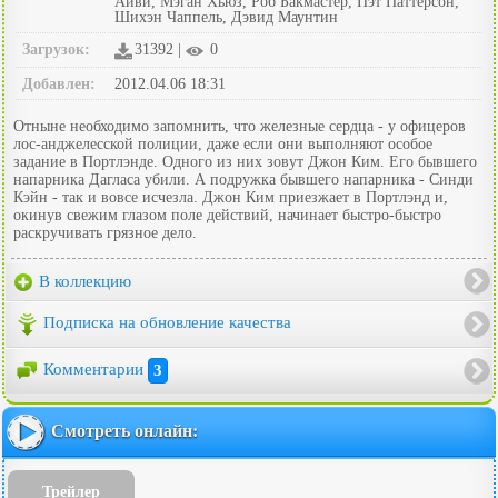
Айви, Мэган Хьюз, Роб Бакмастер, Пэт Паттерсон,
Шихэн Чаппель, Дэвид Маунтин
Загрузок:
31392 |
0
Добавлен:
2012.04.06 18:31
Отныне необходимо запомнить, что железные сердца - у офицеров
лос-анджелесской полиции, даже если они выполняют особое
задание в Портлэнде. Одного из них зовут Джон Ким. Его бывшего
напарника Дагласа убили. А подружка бывшего напарника - Синди
Кэйн - так и вовсе исчезла. Джон Ким приезжает в Портлэнд и,
окинув свежим глазом поле действий, начинает быстро-быстро
раскручивать грязное дело.
В коллекцию
Подписка на обновление качества
Комментарии
3
Смотреть онлайн:
Трейлер