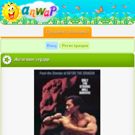
Градиент позитива!
Вход
Регистрация
|
Железное сердце