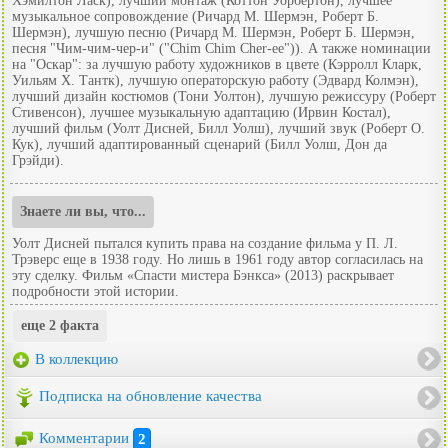
Хэмилтон Ласк), лучший монтаж (Коттон Уорбертон), лучшее
музыкальное сопровождение (Ричард М. Шермэн, Роберт Б.
Шермэн), лучшую песню (Ричард М. Шермэн, Роберт Б. Шермэн,
песня "Чим-чим-чер-и" ("Chim Chim Cher-ee")). А также номинации
на "Оскар": за лучшую работу художников в цвете (Кэрролл Кларк,
Уильям Х. Тантк), лучшую операторскую работу (Эдвард Колмэн),
лучший дизайн костюмов (Тони Уолтон), лучшую режиссуру (Роберт
Стивенсон), лучшее музыкальную адаптацию (Ирвин Костал),
лучший фильм (Уолт Дисней, Билл Уолш), лучший звук (Роберт О.
Кук), лучший адаптированный сценарий (Билл Уолш, Дон да
Грэйди).
Знаете ли вы, что...
Уолт Дисней пытался купить права на создание фильма у П. Л.
Трэверс еще в 1938 году. Но лишь в 1961 году автор согласилась на
эту сделку. Фильм «Спасти мистера Бэнкса» (2013) раскрывает
подробности этой истории.
еще 2 факта
В коллекцию
Подписка на обновление качества
Комментарии
2