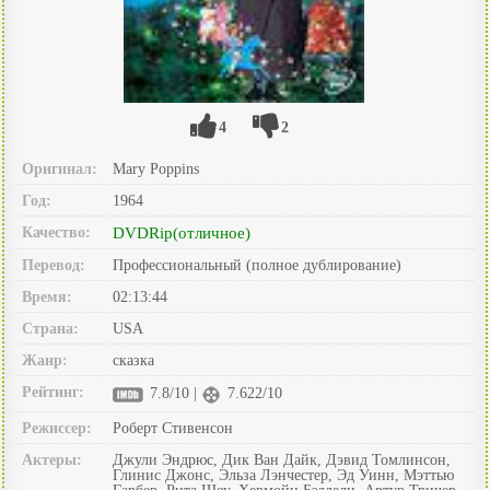
4
2
Оригинал:
Mary Poppins
Год:
1964
Качество:
DVDRip(отличное)
Перевод:
Профессиональный (полное дублирование)
Время:
02:13:44
Страна:
USA
Жанр:
сказка
Рейтинг:
7.8/10 |
7.622/10
Режиссер:
Роберт Стивенсон
Актеры:
Джули Эндрюс, Дик Ван Дайк, Дэвид Томлинсон,
Глинис Джонс, Эльза Лэнчестер, Эд Уинн, Мэттью