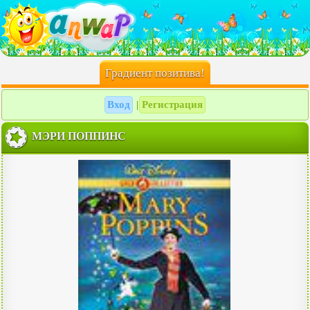
Градиент позитива!
Вход
Регистрация
|
МЭРИ ПОППИНС