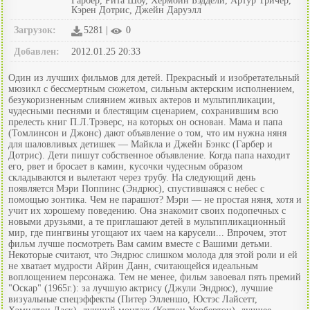
Гарбер, Рита Шоу, Хермойн Бэддели, Артур Тричер,
Кэрен Дотрис, Джейн Даруэлл
Загрузок:
5281 |
0
Добавлен:
2012.01.25 20:33
Один из лучших фильмов для детей. Прекрасный и изобретательный
мюзикл с бессмертным сюжетом, сильным актерским исполнением,
безукоризненным слиянием живых актеров и мультипликации,
чудесными песнями и блестящим сценарием, сохранившим всю
прелесть книг П.Л.Трэверс, на которых он основан. Мама и папа
(Томлинсон и Джонс) дают объявление о том, что им нужна няня
для шаловливых детишек — Майкла и Джейн Бэнкс (Гарбер и
Дотрис). Дети пишут собственное объявление. Когда папа находит
его, рвет и бросает в камин, кусочки чудесным образом
складываются и вылетают через трубу. На следующий день
появляется Мэри Поппинс (Эндрюс), спустившаяся с небес с
помощью зонтика. Чем не парашют? Мэри — не простая няня, хотя и
учит их хорошему поведению. Она знакомит своих подопечных с
новыми друзьями, а те приглашают детей в мультипликационный
мир, где пингвины угощают их чаем на карусели... Впрочем, этот
фильм лучше посмотреть Вам самим вместе с Вашими детьми.
Некоторые считают, что Эндрюс слишком молода для этой роли и ей
не хватает мудрости Айрин Данн, считающейся идеальным
воплощением персонажа. Тем не менее, фильм завоевал пять премий
"Оскар" (1965г.): за лучшую актрису (Джули Эндрюс), лучшие
визуальные спецэффекты (Питер Элленшо, Юстэс Лайсетт,