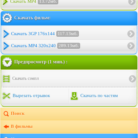
Скачать MP4
13.72мб.
Скачать фильм:
Скачать 3GP 176x144
117.13мб.
Скачать MP4 320x240
289.13мб.
Предпросмотр (1 мин.) :
Скачать сэмпл
Вырезать отрывок
Скачать по частям
Поиск
В фильмы