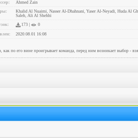
ссер:
Ahmed Zain
ры:
Khalid Al Nuaimi, Nasser Al-Dhahnani, Yaser Al-Neyadi, Huda Al G
Saleh, Ali Al Shehhi
узок:
173 |
0
влен:
2020.08.01 16:08
, как по его вине проигрывает команда, перед ним возникает выбор - взя