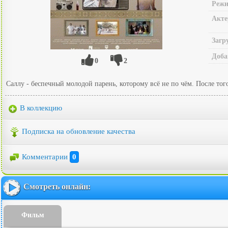
Режи
Акте
Загр
Доба
0
2
Саллу - беспечный молодой парень, которому всё не по чём. После того
В коллекцию
Подписка на обновление качества
Комментарии
0
Смотреть онлайн:
Фильм