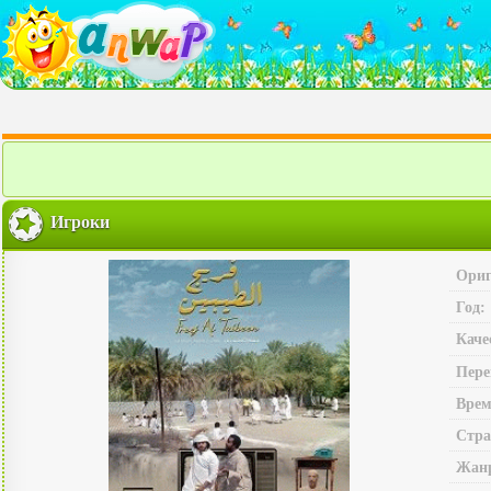
Игроки
Ориг
Год:
Каче
Пере
Врем
Стра
Жан