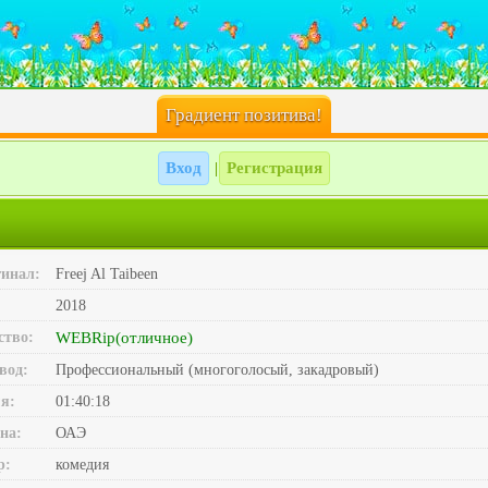
Градиент позитива!
Вход
Регистрация
|
инал:
Freej Al Taibeen
2018
ство:
WEBRip(отличное)
вод:
Профессиональный (многоголосый, закадровый)
я:
01:40:18
на:
ОАЭ
р:
комедия