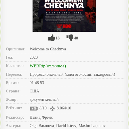
18
48
Оригинал:
Welcome to Chechnya
Год:
2020
Качество:
WEBRip(отличное)
Перевод:
Профессиональный (многоголосый, закадровый)
Время:
01:48:53
Страна:
США
Жанр:
документальный
Рейтинг:
8/10 |
8.064/10
Режиссер:
Дэвид Фрэнс
Актеры:
Olga Baranova, David Isteev, Maxim Lapunov