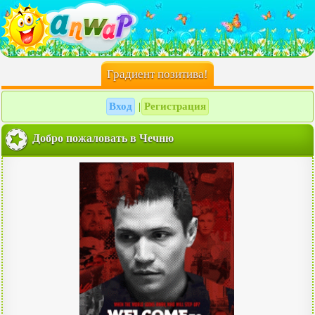
Градиент позитива!
Вход
Регистрация
|
Добро пожаловать в Чечню