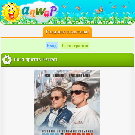
Градиент позитива!
Вход
Регистрация
|
Ford против Ferrari