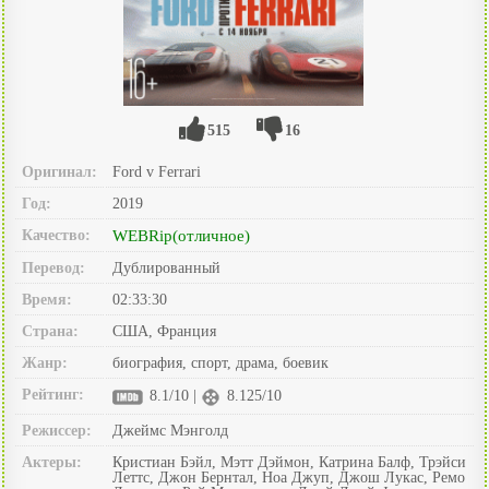
515
16
Оригинал:
Ford v Ferrari
Год:
2019
Качество:
WEBRip(отличное)
Перевод:
Дублированный
Время:
02:33:30
Страна:
США, Франция
Жанр:
биография, спорт, драма, боевик
Рейтинг:
8.1/10 |
8.125/10
Режиссер:
Джеймс Мэнголд
Актеры:
Кристиан Бэйл, Мэтт Дэймон, Катрина Балф, Трэйси
Леттс, Джон Бернтал, Ноа Джуп, Джош Лукас, Ремо