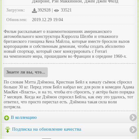
Джироне, Рэй Маккиннон, Джей Джей Филд
Загрузок:
392928 |
33521
Обновлен:
2019.12.29 19:04
Фильм рассказывает о взаимоотношениях американского
автомобильного конструктора Кэрролла Шелби и отважного
британского гонщика Кена Майлза, которые вместе бросили вызов
корпорациям и собственным демонам, чтобы создать абсолютно
новый спорткар, который смог конкурировать с Ferrari
на чемпионате мира, прошедшем во Франции в середине 1960-х.
Знаете ли вы, что...
По словам Мэтта Дэймона, Кристиан Бейл к началу съёмок сбросил
больше 30 кг. Перед этим Бейл набрал вес для роли в комедии Адама
МакКея «Власть», и на то, чтобы его сбросить, у актёра было порядка
7 месяцев. Когда же Дэймон спросил Бейла, как ему это удалось, тот
ответил, что просто перестал есть. Дэймона такая сила воли
потрясла.
В коллекцию
Подписка на обновление качества