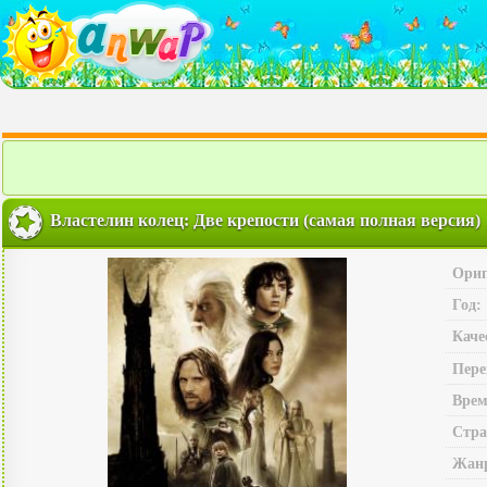
Властелин колец: Две крепости (самая полная версия)
Ориг
Год:
Каче
Пере
Врем
Стра
Жан