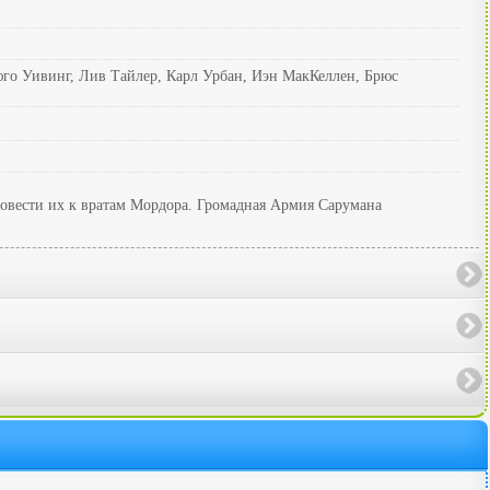
го Уивинг, Лив Тайлер, Карл Урбан, Иэн МакКеллен, Брюс
ровести их к вратам Мордора. Громадная Армия Сарумана