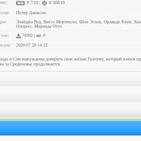
инг:
8.7/10 |
8.568/10
ссер:
Питер Джексон
ры:
Элайджа Вуд, Вигго Мортенсен, Шон Эстин, Орландо Блум, Хью
Олпресс, Миранда Отто
узок:
74302 |
0
влен:
2020.07.20 14:12
Фродо и Сэм вынуждены доверить свои жизни Голлуму, который взялся п
ва за Средиземье продолжается.