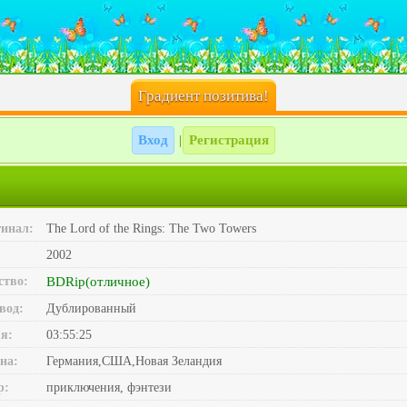
Градиент позитива!
Вход
Регистрация
|
инал:
The Lord of the Rings: The Two Towers
2002
ство:
BDRip(отличное)
вод:
Дублированный
я:
03:55:25
на:
Германия,США,Новая Зеландия
р:
приключения, фэнтези