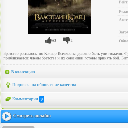
Рейт
Режи
Акте
Загр
63
2
Обно
Братство распалось, но Кольцо Всевластья должно быть уничтожено. 
приближается: члены братства и их союзники готовы принять бой. Бит
В коллекцию
Подписка на обновление качества
Комментарии
9
Смотреть онлайн: