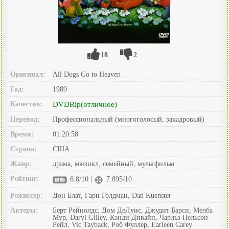
18
2
Оригинал:
All Dogs Go to Heaven
Год:
1989
Качество:
DVDRip(отличное)
Перевод:
Профессиональный (многоголосый, закадровый)
Время:
01:20:58
Страна:
США
Жанр:
драма, мюзикл, семейный, мультфильм
Рейтинг:
6.8/10 |
7.895/10
Режиссер:
Дон Блат, Гари Голдман, Dan Kuenster
Актеры:
Берт Рейнолдс, Дом ДеЛуис, Джудит Барси, Мелба
Мур, Daryl Gilley, Кэнди Дивайн, Чарльз Нельсон
Рейл, Vic Tayback, Роб Фуллер, Earleen Carey