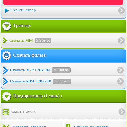
Скрыть плеер
Трейлер:
Скачать MP4
5.96мб.
Скачать фильм:
Скачать 3GP 176x144
70.98мб.
Скачать MP4 320x240
175.1мб.
Предпросмотр (1 мин.) :
Скачать сэмпл