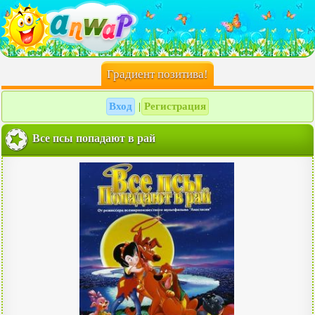
Градиент позитива!
Вход
Регистрация
|
Все псы попадают в рай