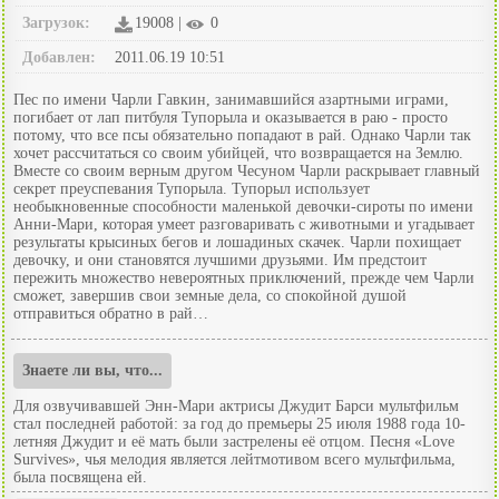
Загрузок:
19008 |
0
Добавлен:
2011.06.19 10:51
Пес по имени Чарли Гавкин, занимавшийся азартными играми,
погибает от лап питбуля Тупорыла и оказывается в раю - просто
потому, что все псы обязательно попадают в рай. Однако Чарли так
хочет рассчитаться со своим убийцей, что возвращается на Землю.
Вместе со своим верным другом Чесуном Чарли раскрывает главный
секрет преуспевания Тупорыла. Тупорыл использует
необыкновенные способности маленькой девочки-сироты по имени
Анни-Мари, которая умеет разговаривать с животными и угадывает
результаты крысиных бегов и лошадиных скачек. Чарли похищает
девочку, и они становятся лучшими друзьями. Им предстоит
пережить множество невероятных приключений, прежде чем Чарли
сможет, завершив свои земные дела, со спокойной душой
отправиться обратно в рай…
Знаете ли вы, что...
Для озвучивавшей Энн-Мари актрисы Джудит Барси мультфильм
стал последней работой: за год до премьеры 25 июля 1988 года 10-
летняя Джудит и её мать были застрелены её отцом. Песня «Love
Survives», чья мелодия является лейтмотивом всего мультфильма,
была посвящена ей.