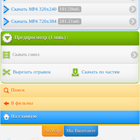
Скачать MP4 320x240
191.59мб.
Скачать MP4 720x384
281.21мб.
Предпросмотр (1 мин.) :
Скачать сэмпл
Вырезать отрывок
Скачать по частям
Поиск
В фильмы
На главную
AnWap
Мы Вконтакте