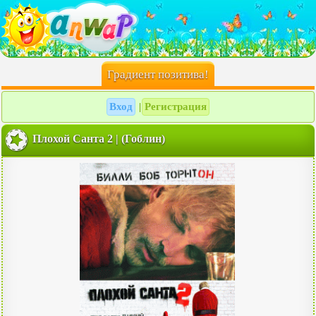
Градиент позитива!
Вход
Регистрация
|
Плохой Санта 2 | (Гоблин)