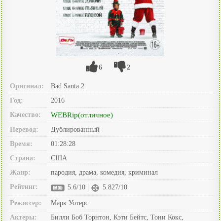
6
2
Оригинал:
Bad Santa 2
Год:
2016
Качество:
WEBRip(отличное)
Перевод:
Дублированный
Время:
01:28:28
Страна:
США
Жанр:
пародия, драма, комедия, криминал
Рейтинг:
5.6/10 |
5.827/10
Режиссер:
Марк Уотерс
Актеры:
Билли Боб Торнтон, Кэти Бейтс, Тони Кокс,