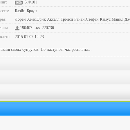
инг:
5.4/10 |
ссер:
Блэйн Браун
ры:
Лорен Хэйс,Эрик Акселл,Трэйси Райан,Стефан Камус,Майкл Д
узок:
190407 |
220736
влен:
2015.01.07 12:23
авляя своих супругов. Но наступает час расплаты…