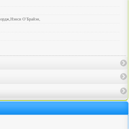
жордж,Нэнси О’Брайэн,