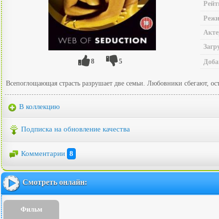
Рейт
Режи
Акте
Загр
8
5
Доба
Всепоглощающая страсть разрушает две семьи. Любовники сбегают, ост
В коллекцию
Подписка на обновление качества
Комментарии
8
Смотреть онлайн:
Фильм