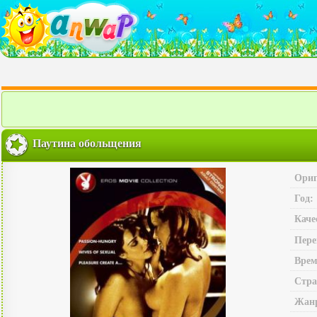
Паутина обольщения
Ориг
Год:
Каче
Пере
Врем
Стра
Жан