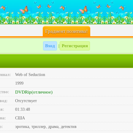
Градиент позитива!
Вход
Регистрация
|
инал:
Web of Seduction
1999
ство:
DVDRip(отличное)
вод:
Отсутствует
я:
01:33:48
на:
США
р:
эротика, триллер, драма, детектив