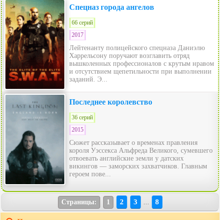
Спецназ города ангелов
66 серий
2017
Лейтенанту полицейского спецназа Даниэлю
Харрельсону поручают возглавить отряд
вышколенных профессионалов с крутым нравом
и отсутствием щепетильности при выполнении
заданий. Э...
Последнее королевство
36 серий
2015
Сюжет рассказывает о временах правления
короля Уэссекса Альфреда Великого, сумевшего
отвоевать английские земли у датских
викингов — заморских захватчиков. Главным
героем пове...
2
3
8
Страницы:
1
...