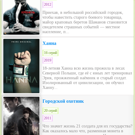
2012
Приехав, в небольшой российский городок,
чтобы навестить старого боевого товарища,
майор краповых беретов Шаманов становится
свидетелем страшных событий — местное
население, п...
Ханна
16 серий
2019
18-летняя Ханна всю жизнь прожила в лесах
Северной Польши, где её с юных лет тренировал
Эрик, прожженный наёмник и старый солдат.
Изолированный от цивилизации, он обучил
Ханну...
Городской охотник
20 серий
2011
Что значит жизнь 21 солдата для их государства?
Как оказалось мало что, разменная монета в