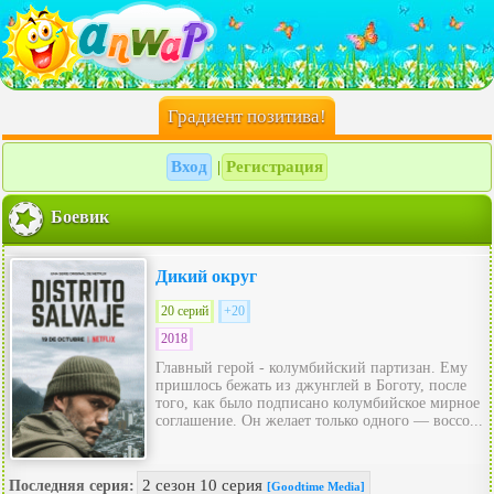
Градиент позитива!
Вход
Регистрация
|
Боевик
Дикий округ
20 серий
+20
2018
Главный герой - колумбийский партизан. Ему
пришлось бежать из джунглей в Боготу, после
того, как было подписано колумбийское мирное
соглашение. Он желает только одного — воссо...
2 сезон 10 серия
Последняя серия:
[Goodtime Media]