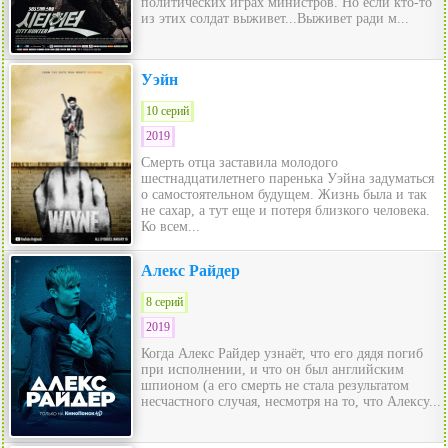
политических играх министров. Но если кто-то
из этих солдат выживет...Выживет ради м...
Уэйн
10 серий
2019
Смерть отца заставила молодого
шестнадцатилетнего паренька Уэйна задуматься
о самостоятельном будущем. Жизнь была и так
не сахар, а тут еще и потеря близкого человека.
Ко всем...
Алекс Райдер
8 серий
2019
Когда Алекс Райдер узнаёт, что его дядя погиб
при исполнении, и что он был английским
шпионом (а его смерть не стала результатом
несчастного случая, несмотря на то, что Алексу...