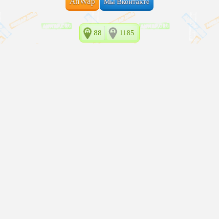
AnWap
Мы Вконтакте
88
1185