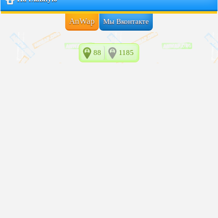
AnWap
Мы Вконтакте
88
1185